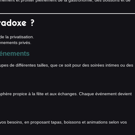
nement et profiter pleinement de la gastronomie, des boissons et de
radoxe ?
e la privatisation.
vénements privés.
événements
pes de différentes tailles, que ce soit pour des soirées intimes ou des
osphère propice à la fête et aux échanges. Chaque événement devient
à vos besoins, en proposant tapas, boissons et animations selon vos