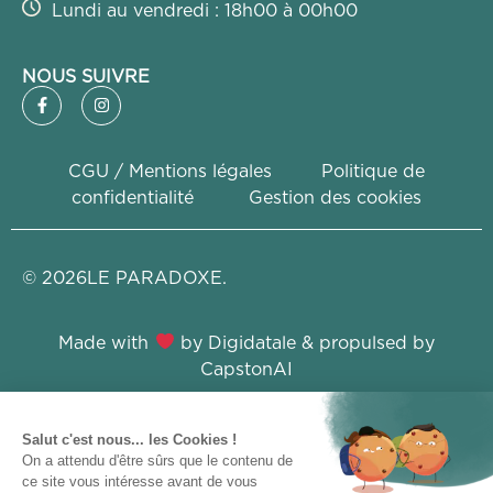
Lundi au vendredi : 18h00 à 00h00
NOUS SUIVRE
CGU / Mentions légales
Politique de
confidentialité
Gestion des cookies
©
2026
LE PARADOXE.
Made with
by
Digidatale
& propulsed by
CapstonAI
Ce site a été financé par l’Union Européenne dans le
cadre du programme FEDER-FSE+ Réunion dont