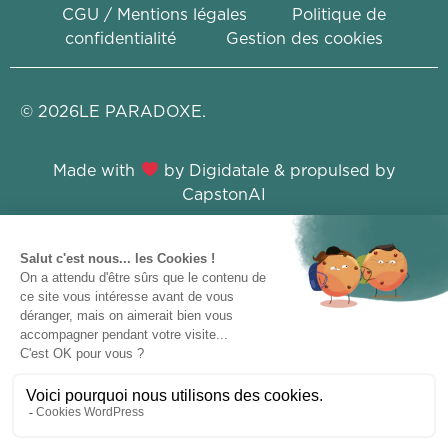
CGU / Mentions légales
Politique de
confidentialité
Gestion des cookies
©
2026
LE PARADOXE.
Made with
by
Digidatale
& propulsed by
CapstonAI
Ce site a été financé par l’Union Européenne dans le
cadre du programme FEDER-FSE+ Réunion dont
l’Autorité de gestion est la Région Réunion. L’Europe
s’engage à La Réunion avec le fonds FEDER