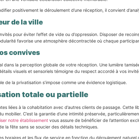
fier positivement le déroulement d’une réception, il convient d’ana
r de la ville
nvités pour éviter l’effet de vide ou d’oppression. Disposer de recoi
odularité favorise une atmosphère décontractée où chaque participant
vos convives
rucial dans la perception globale de votre réception. Une lumière tami
 détails visuels et sensoriels témoigne du respect accordé à vos invit
mule de la privatisation s’impose comme une évidence logistique.
ation totale ou partielle
s liées à la cohabitation avec d’autres clients de passage. Cette libe
 mobilier. C’est la garantie d’une intimité préservée, particulièrem
iser notre établissement
vous assure de bénéficier de l’attention exc
 de la fête sans se soucier des détails techniques.
les horaires et les flux de service en fonction du déroulement nature